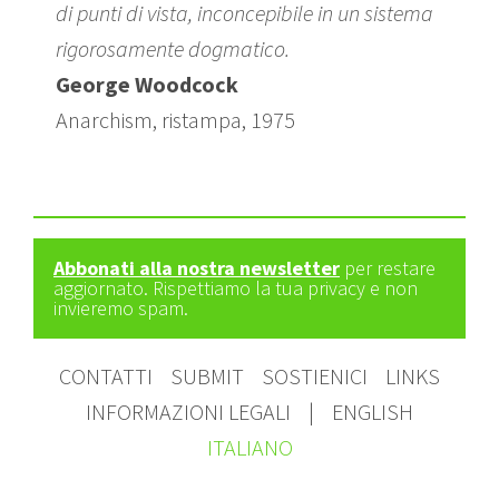
di punti di vista, inconcepibile in un sistema
rigorosamente dogmatico.
George Woodcock
Anarchism, ristampa, 1975
Abbonati alla nostra newsletter
per restare
aggiornato. Rispettiamo la tua privacy e non
invieremo spam.
CONTATTI
SUBMIT
SOSTIENICI
LINKS
INFORMAZIONI LEGALI
|
ENGLISH
ITALIANO