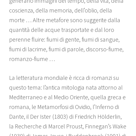
generano immagini del tempo, della vita, della
coscienza, della memoria, dell’oblio, della
morte … Altre metafore sono suggerite dalla
quantità delle acque trasportate e dal loro
perenne fluire: fiumi di gente, fiumi di sangue,
fiumi di lacrime, fiumi di parole, discorso-fiume,
romanzo-fiume …
La letteratura mondiale è ricca di romanzi su
questo tema: l’antica mitologia nata attorno al
Mediterraneo e al Medio Oriente, quella greca e
romana, le Metamorfosi di Ovidio, l’Inferno di
Dante, il Der Ister (1803) di Friedrich Hölderlin,
la Recherche di Marcel Proust, Finnegan’s Wake
(1939) di James Joyce, i Buddenbrook (1901) di