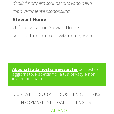
di più il northern soul ascoltavano della
roba veramente sconosciuta.
Stewart Home
Un’intervista con Stewart Home:
sottoculture, pulp e, ovviamente, Marx
Abbonati alla nostra newsletter
per restare
aggiornato. Rispettiamo la tua privacy e non
invieremo spam.
CONTATTI
SUBMIT
SOSTIENICI
LINKS
INFORMAZIONI LEGALI
|
ENGLISH
ITALIANO