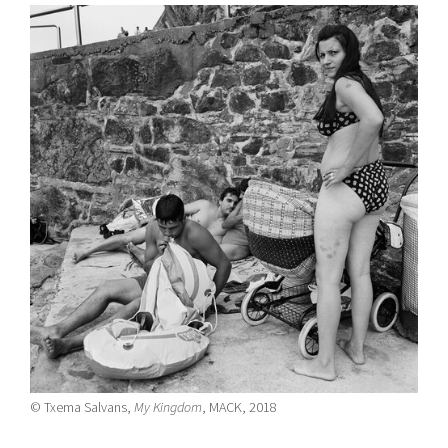
© Txema Salvans,
My Kingdom
, MACK, 2018