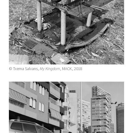
© Txema Salvans,
My Kingdom
, MACK, 2018