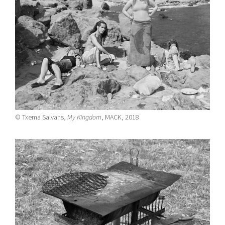
© Txema Salvans,
My Kingdom
, MACK, 2018