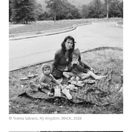
© Txema Salvans,
My Kingdom
, MACK, 2018