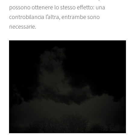
possono ottenere lo stesso effetto: una
controbilancia l’altra, entrambe sono
necessarie.