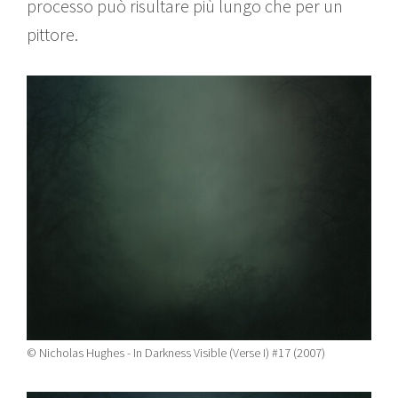
processo può risultare più lungo che per un
pittore.
© Nicholas Hughes - In Darkness Visible (Verse I) #17 (2007)