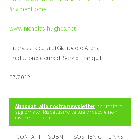
#name=Home
www.nicholas-hughes.net
Intervista a cura di Gianpaolo Arena
Traduzione a cura di Sergio Tranquilli
07/2012
Abbonati alla nostra newsletter
per restare
aggiornato. Rispettiamo la tua privacy e non
invieremo spam.
CONTATTI
SUBMIT
SOSTIENICI
LINKS