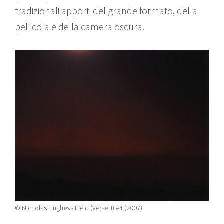
tradizionali apporti del grande formato, della
pellicola e della camera oscura.
© Nicholas Hughes - Field (Verse II) #4 (2007)