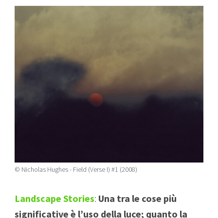
© Nicholas Hughes - Field (Verse I) #1 (2008)
Landscape Stories
:
Una tra le cose più
significative è l’uso della luce; quanto la