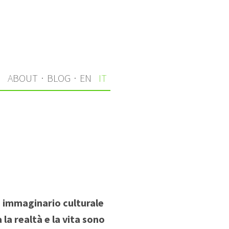
I
ABOUT
·
BLOG
·
EN
IT
n immaginario culturale
 la realtà e la vita sono