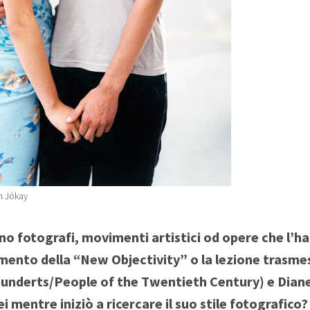
n Jókay
ono fotografi, movimenti artistici od opere che l’h
imento della “New Objectivity” o la lezione trasm
underts/People of the Twentieth Century) e Diane
ei mentre iniziò a ricercare il suo stile fotografico?