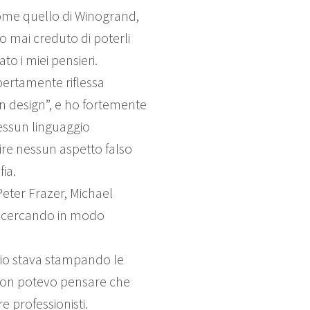
come quello di Winogrand,
ho mai creduto di poterli
o i miei pensieri.
pertamente riflessa
n design”, e ho fortemente
nessun linguaggio
ire nessun aspetto falso
ia.
eter Frazer, Michael
vo cercando in modo
ario stava stampando le
 non potevo pensare che
 professionisti.