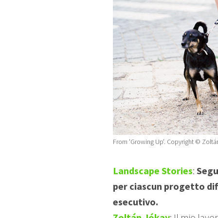
From 'Growing Up'. Copyright © Zoltá
Landscape Stories
:
Segu
per ciascun progetto dif
esecutivo.
Zoltán Jókay
: Il mio lav