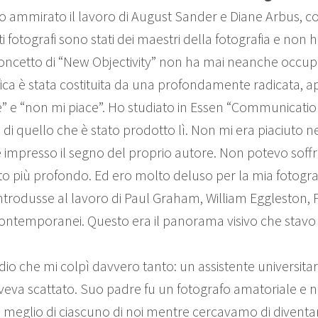
ho ammirato il lavoro di August Sander e Diane Arbus, 
i fotografi sono stati dei maestri della fotografia e non 
concetto di “New Objectivity” non ha mai neanche occupat
ica è stata costituita da una profondamente radicata, a
e” e “non mi piace”. Ho studiato in Essen “Communicatio
 di quello che è stato prodotto lì. Non mi era piaciuto 
 impresso il segno del proprio autore. Non potevo soffr
ato più profondo. Ed ero molto deluso per la mia fotograf
trodusse al lavoro di Paul Graham, William Eggleston, P
i contemporanei. Questo era il panorama visivo che sta
dio che mi colpì davvero tanto: un assistente universit
aveva scattato. Suo padre fu un fotografo amatoriale e
 meglio di ciascuno di noi mentre cercavamo di diventare