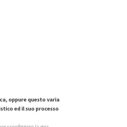
ica, oppure questo varia
stico ed il suo processo
per sconfiggere la mia