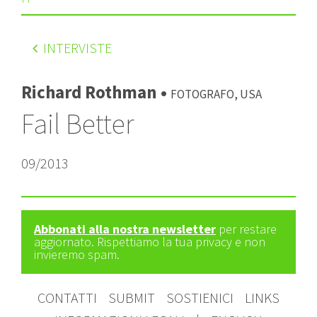
INTERVISTE
Richard Rothman •
Fotografo, USA
Fail Better
09/2013
Abbonati alla nostra newsletter
per restare
aggiornato. Rispettiamo la tua privacy e non
invieremo spam.
CONTATTI
SUBMIT
SOSTIENICI
LINKS