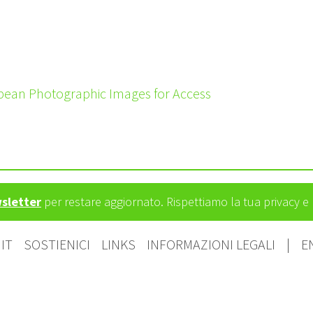
pean Photographic Images for Access
wsletter
per restare aggiornato. Rispettiamo la tua privacy 
IT
SOSTIENICI
LINKS
INFORMAZIONI LEGALI
|
E