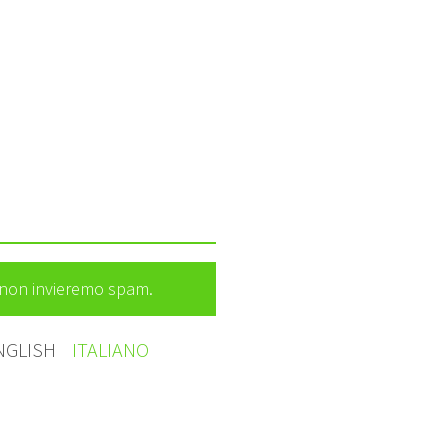
e non invieremo spam.
NGLISH
ITALIANO