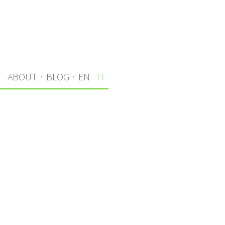
I
ABOUT
·
BLOG
·
EN
IT