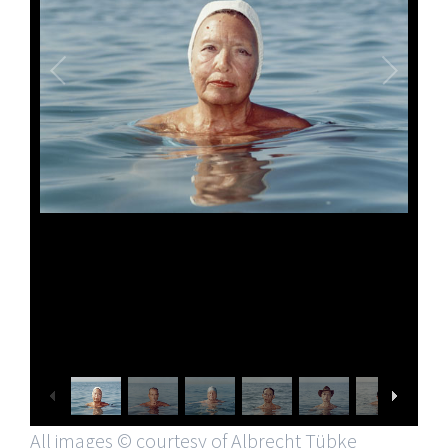
All images © courtesy of Albrecht Tübke