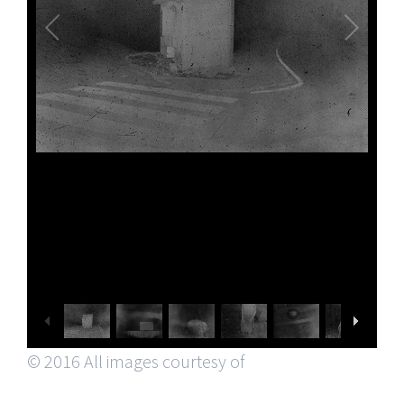
© 2016 All images courtesy of