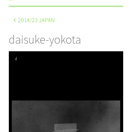
2014
/23 JAPAN
daisuke-yokota