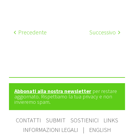
Precedente
Successivo
Abbonati alla nostra newsletter
per restare
aggiornato. Rispettiamo la tua privacy e non
invieremo spam.
CONTATTI
SUBMIT
SOSTIENICI
LINKS
INFORMAZIONI LEGALI
|
ENGLISH