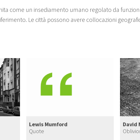
efinita come un insediamento umano regolato da funzioni
di riferimento. Le città possono avere collocazioni geogra
Lewis Mumford
David 
Quote
Oblivi