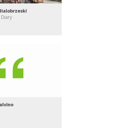
Bialobrzeski
Diary
Calvino