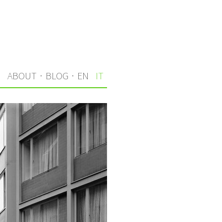
I
ABOUT
·
BLOG
·
EN
IT