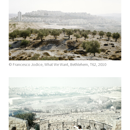
© Francesco Jodice, What We Want, Bethlehem, T62, 2010