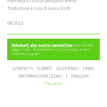
Intervista a cura di Gianpaolo Arena
Traduzione a cura di Laura Conti
08/2013
Abbonati alla nostra newsletter
per restare
aggiornato. Rispettiamo la tua privacy e non
invieremo spam.
CONTATTI
SUBMIT
SOSTIENICI
LINKS
INFORMAZIONI LEGALI
|
ENGLISH
ITALIANO