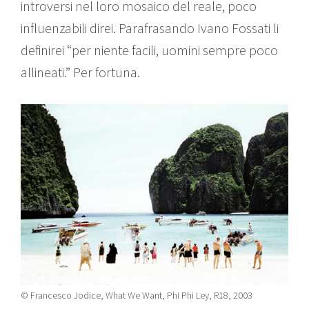
introversi nel loro mosaico del reale, poco
influenzabili direi. Parafrasando Ivano Fossati li
definirei “per niente facili, uomini sempre poco
allineati.” Per fortuna.
© Francesco Jodice, What We Want, Phi Phi Ley, R18, 2003