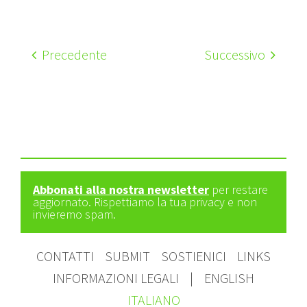
Precedente
Successivo
Abbonati alla nostra newsletter
per restare
aggiornato. Rispettiamo la tua privacy e non
invieremo spam.
CONTATTI
SUBMIT
SOSTIENICI
LINKS
INFORMAZIONI LEGALI
|
ENGLISH
ITALIANO