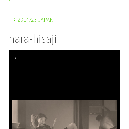
2014
/23 JAPAN
hara-hisaji