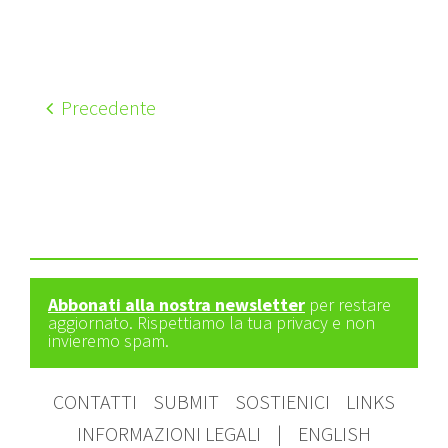
Precedente
Abbonati alla nostra newsletter
per restare
aggiornato. Rispettiamo la tua privacy e non
invieremo spam.
CONTATTI
SUBMIT
SOSTIENICI
LINKS
INFORMAZIONI LEGALI
|
ENGLISH