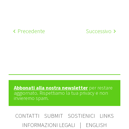
Precedente
Successivo
Abbonati alla nostra newsletter
per restare
aggiornato. Rispettiamo la tua privacy e non
invieremo spam.
CONTATTI
SUBMIT
SOSTIENICI
LINKS
INFORMAZIONI LEGALI
|
ENGLISH