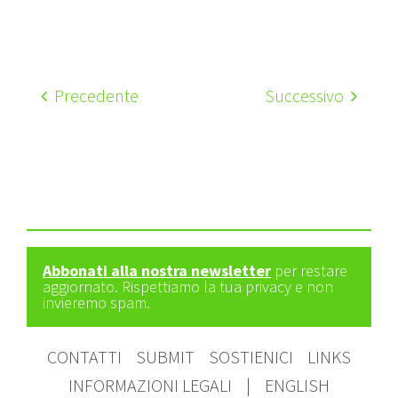
Precedente
Successivo
Abbonati alla nostra newsletter
per restare
aggiornato. Rispettiamo la tua privacy e non
invieremo spam.
CONTATTI
SUBMIT
SOSTIENICI
LINKS
INFORMAZIONI LEGALI
|
ENGLISH