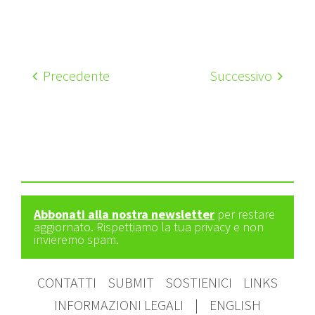
Precedente
Successivo
Abbonati alla nostra newsletter
per restare
aggiornato. Rispettiamo la tua privacy e non
invieremo spam.
CONTATTI
SUBMIT
SOSTIENICI
LINKS
INFORMAZIONI LEGALI
|
ENGLISH