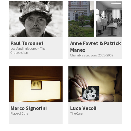
Paul Turounet
Anne Favret & Patrick
Los Vendimiadores – The
Manez
Grapepickers
Chambre avec vues, 2005-2007
Marco Signorini
Luca Vecoli
Place of Cure
The Care