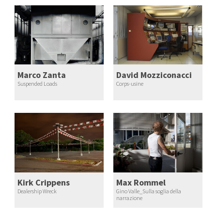
Marco Zanta
David Mozziconacci
Suspended Loads
Corps-usine
Kirk Crippens
Max Rommel
Dealership Wreck
Gino Valle_Sulla soglia della
narrazione