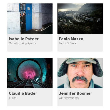
Isabelle Pateer
Paolo Mazzo
Manufacturing Apathy
Radici Di Ferro
Claudio Bader
Jennifer Boomer
57 KM
Cannery Workers