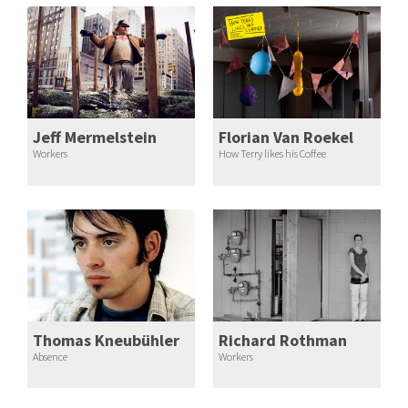
Jeff Mermelstein
Florian Van Roekel
Workers
How Terry likes his Coffee
Thomas Kneubühler
Richard Rothman
Absence
Workers