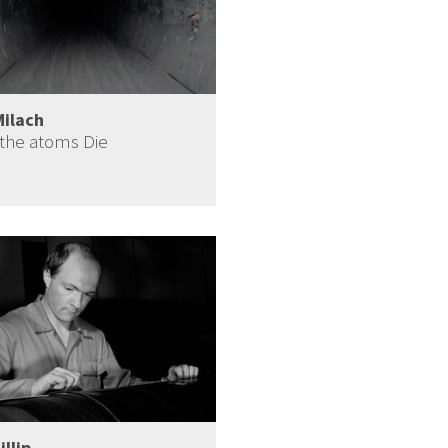
Milach
the atoms Die
illip