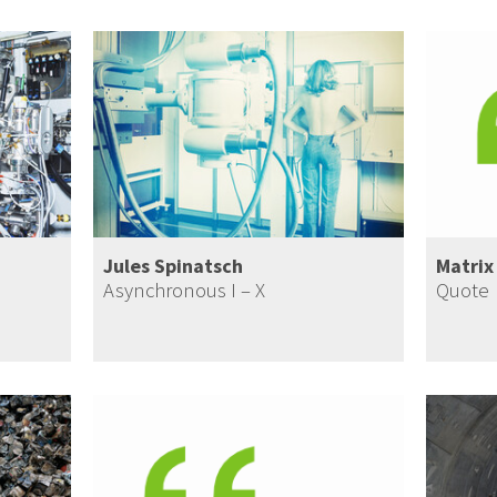
Jules Spinatsch
Matrix
Asynchronous I – X
Quote