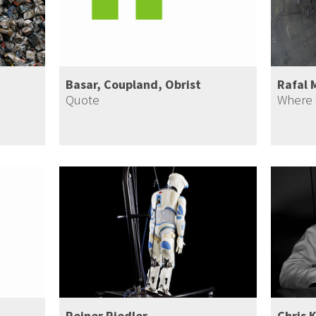
Basar, Coupland, Obrist
Rafal 
Quote
Where 
Reiner Riedler
Chris K