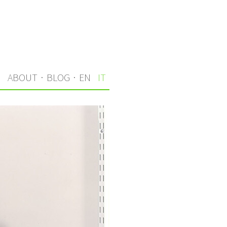
I
ABOUT
·
BLOG
·
EN
IT