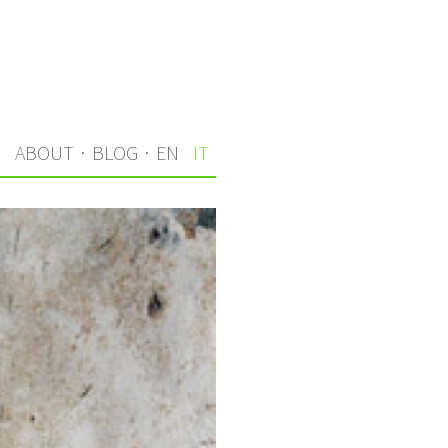
I
ABOUT
·
BLOG
·
EN
IT