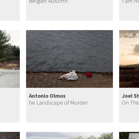
Belgian Autumn
I am n
Antonio Olmos
Joel S
he Landscape of Murder
On This