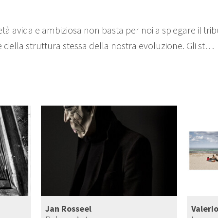
cietà avida e ambiziosa non basta per noi a spiegare il tr
te della struttura stessa della nostra evoluzione. Gli st…
Jan Rosseel
Valeri