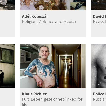
Adél Koleszár
David 
Religion, Violence and Mexico
Heavy 
Klaus Pichler
Police 
Fürs Leben gezeichnet/Inked for
Russia
life