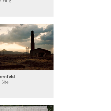
othing
ternfeld
 Site